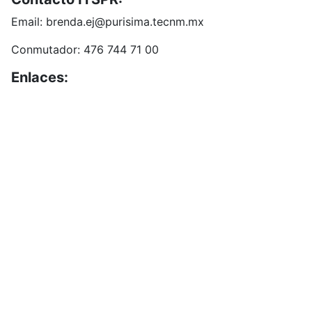
Email: brenda.ej@purisima.tecnm.mx
Conmutador: 476 744 71 00
Enlaces:
Portal de Obligaciones de Transparencia
INAI
Buzón de Sugerencias