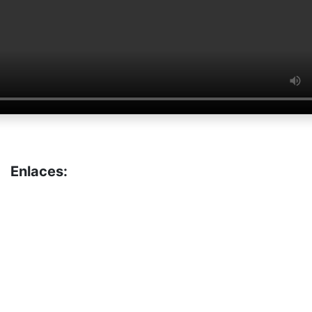
Enlaces:
Portal de Obligaciones
de Transparencia
INAI
Buzón de Sugerencias