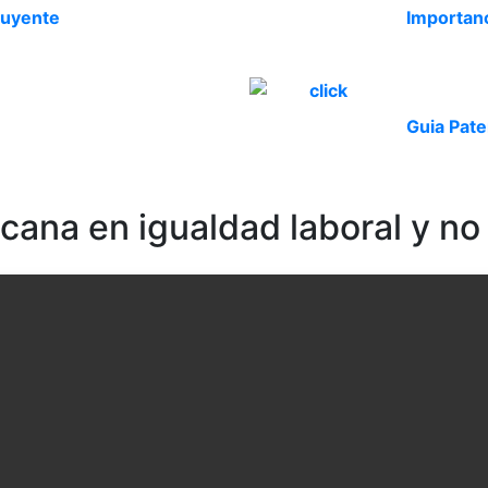
luyente
Importanc
Guia Pate
ana en igualdad laboral y no