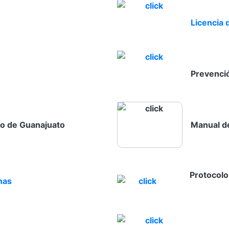
Licencia 
Prevenció
do de Guanajuato
Manual d
Protocolo 
nas