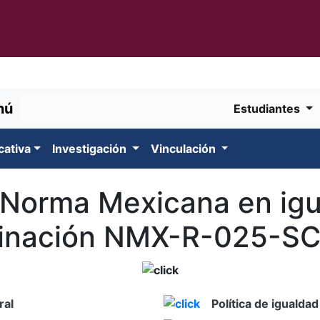
nú
Estudiantes
cativa
Investigación
Vinculación
a Norma Mexicana en ig
minación NMX-R-025-SC
ral
Política de igualdad