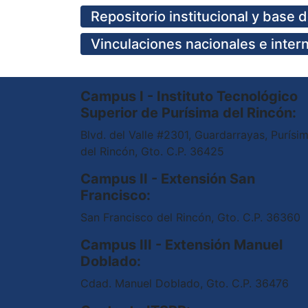
Repositorio institucional y base 
Vinculaciones nacionales e inter
Campus I - Instituto Tecnológico
Superior de Purísima del Rincón:
Blvd. del Valle #2301, Guardarrayas, Purísi
del Rincón, Gto. C.P. 36425
Campus II - Extensión San
Francisco:
San Francisco del Rincón, Gto. C.P. 36360
Campus III - Extensión Manuel
Doblado:
Cdad. Manuel Doblado, Gto. C.P. 36476