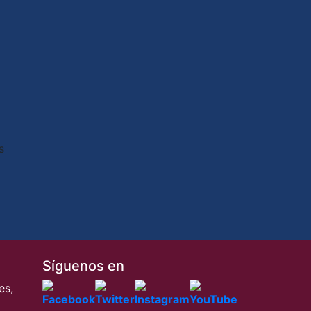
s
Síguenos en
es,