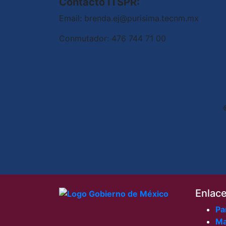
Contacto ITSPR:
Email: brenda.ej@purisima.tecnm.mx
Conmutador: 476 744 71 00
Enlac
Pa
Ma