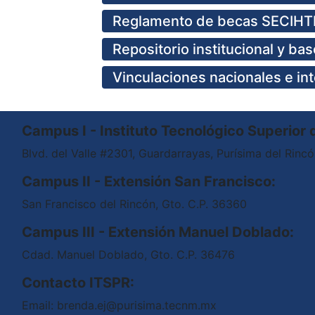
Reglamento de becas SECIHTI
Repositorio institucional y ba
Vinculaciones nacionales e in
Campus I - Instituto Tecnológico Superior 
Blvd. del Valle #2301, Guardarrayas, Purísima del Rinc
Campus II - Extensión San Francisco:
San Francisco del Rincón, Gto. C.P. 36360
Campus III - Extensión Manuel Doblado:
Cdad. Manuel Doblado, Gto. C.P. 36476
Contacto ITSPR:
Email: brenda.ej@purisima.tecnm.mx