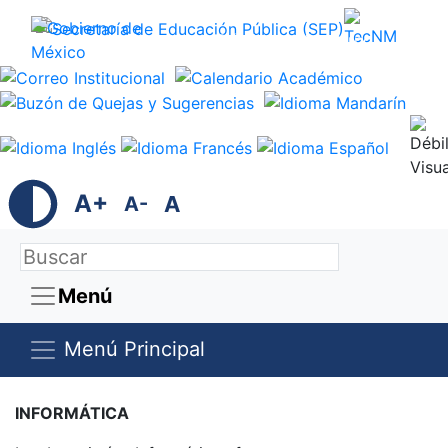
Trámites
Gobierno
A+
A
A-
Menú
Menú Principal
INFORMÁTICA