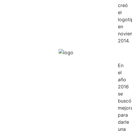
creó
el
logoti
en
novie
2014.
En
el
año
2016
se
buscó
mejora
para
darle
una