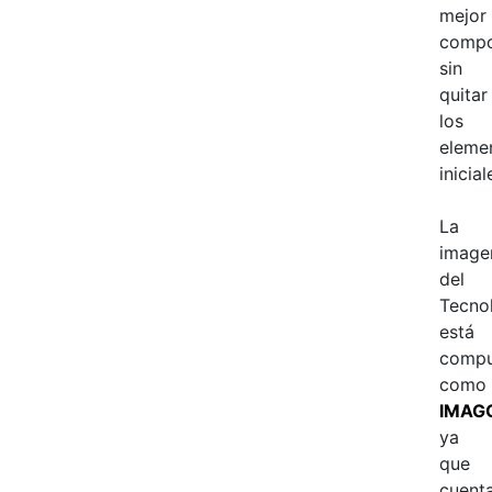
mejor
compo
sin
quitar
los
eleme
inicial
La
image
del
Tecno
está
compu
como
IMAG
ya
que
cuent