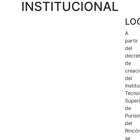
INSTITUCIONAL
LO
A
partir
del
decre
de
creac
del
Instit
Tecno
Superi
de
Purísi
del
Rincó
se