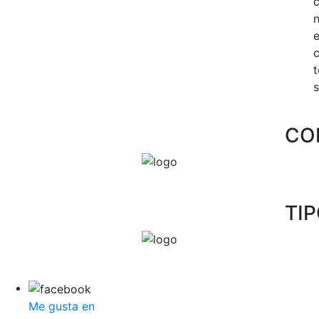
c
n
s
CO
TI
Me gusta en