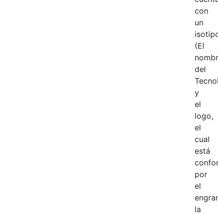
con
un
isotip
(El
nomb
del
Tecno
y
el
logo,
el
cual
está
confo
por
el
engra
la