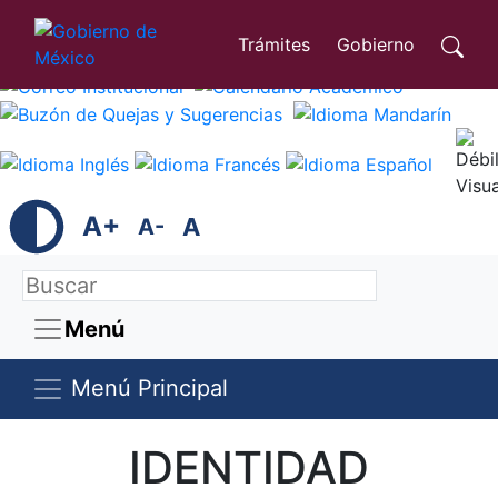
Trámites
Gobierno
A+
A
A-
Menú
Menú Principal
IDENTIDAD