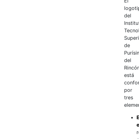
El
logoti
del
Instit
Tecno
Superi
de
Purísi
del
Rincó
está
confo
por
tres
eleme
E