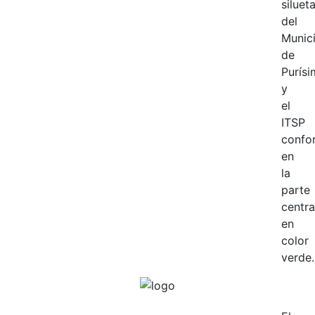
siluet
del
Munic
de
Purísi
y
el
ITSP
confo
en
la
parte
centra
en
color
verde.