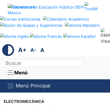
Trámites
Gobierno
A+
A
A-
Menú
Menú Principal
ELECTROMECÁNICA