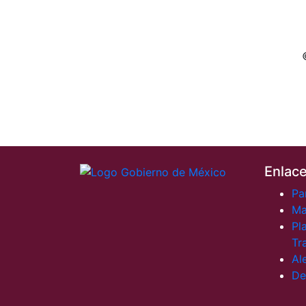
Enlac
Pa
Ma
Pl
Tr
Al
De