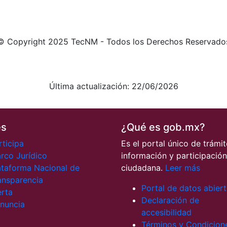
© Copyright 2025 TecNM - Todos los Derechos Reservado
Aviso de Privacidad integral
Aviso de Privacidad simplificado
Última actualización: 22/06/2026
es
¿Qué es gob.mx?
rticipa
Es el portal único de trámit
rco Jurídico
información y participación
ataforma Nacional de
ciudadana.
Leer más
ansparencia
Portal de datos abier
erta
Declaración de
nuncia
accesibilidad
Términos y Condicion