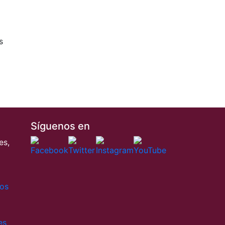
s
Síguenos en
es,
tos
es