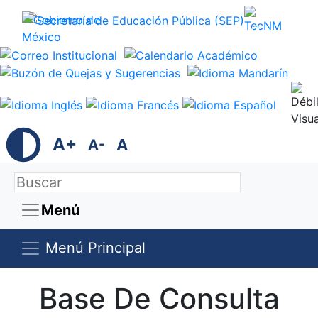
Trámites
Gobierno
A+
A
A-
Menú
Menú Principal
Base De Consulta