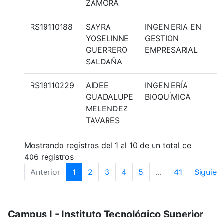
ZAMORA
RS19110188
SAYRA
INGENIERIA EN
YOSELINNE
GESTION
GUERRERO
EMPRESARIAL
SALDAÑA
RS19110229
AIDEE
INGENIERÍA
GUADALUPE
BIOQUÍMICA
MELENDEZ
TAVARES
Mostrando registros del 1 al 10 de un total de
406 registros
Anterior
1
2
3
4
5
…
41
Siguie
Campus I - Instituto Tecnológico Superior