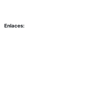
Enlaces:
Portal de Obligaciones
de Transparencia
INAI
Buzón de Sugerencias