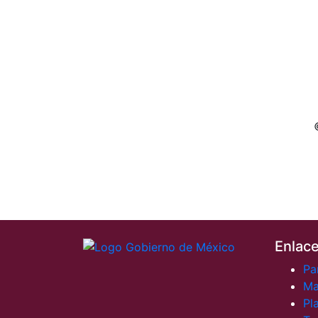
Enlac
Pa
Ma
Pl