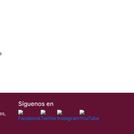
s
Síguenos en
es,