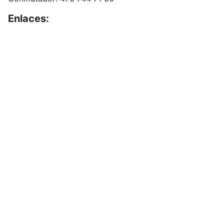
Enlaces:
Portal de Obligaciones de Transparencia
INAI
Buzón de Sugerencias